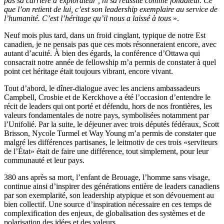
pas sa carrière d’explorateur , ni sa réussite comme fondateur. Ce
que l’on retient de lui, c’est son leadership exemplaire au service de
l’humanité. C’est l’héritage qu’il nous a laissé à tous
».
Neuf mois plus tard, dans un froid cinglant, typique de notre Est
canadien, je ne pensais pas que ces mots résonneraient encore, avec
autant d’acuité. À bien des égards, la conférence d’Ottawa qui
consacrait notre année de fellowship m’a permis de constater à quel
point cet héritage était toujours vibrant, encore vivant.
Tout d’abord, le dîner-dialogue avec les anciens ambassadeurs
Campbell, Crosbie et de Kerckhove a été l’occasion d’entendre le
récit de leaders qui ont porté et défendu, hors de nos frontières, les
valeurs fondamentales de notre pays, symbolisées notamment par
l’Unifolié. Par la suite, le déjeuner avec trois députés fédéraux, Scott
Brisson, Nycole Turmel et Way Young m’a permis de constater que
malgré les différences partisanes, le leitmotiv de ces trois «serviteurs
de l’État» était de faire une différence, tout simplement, pour leur
communauté et leur pays.
380 ans après sa mort, l’enfant de Brouage, l’homme sans visage,
continue ainsi d’inspirer des générations entière de leaders canadiens
par son exemplarité, son leadership atypique et son dévouement au
bien collectif. Une source d’inspiration nécessaire en ces temps de
complexification des enjeux, de globalisation des systèmes et de
polarisation des idées et des valeurs.