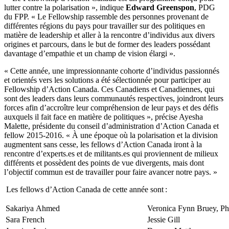
lutter contre la polarisation »,
indique
Edward Greenspon
, PDG
du FPP. « Le Fellowship rassemble des personnes provenant de
différentes régions du pays pour travailler sur des politiques en
matière de leadership et aller à la rencontre d’individus aux divers
origines et parcours, dans le but de former des leaders possédant
davantage d’empathie et un champ de vision élargi
».
« Cette année, une impressionnante cohorte d’individus passionnés
et orientés vers les solutions a été sélectionnée pour participer au
Fellowship d’Action Canada. Ces Canadiens et Canadiennes, qui
sont des leaders dans leurs communautés respectives, joindront leurs
forces afin d’accroître leur compréhension de leur pays et des défis
auxquels il fait face en matière de politiques », précise Ayesha
Malette, présidente du conseil d’administration d’Action Canada et
fellow 2015-2016. « À une époque où la polarisation et la division
augmentent sans cesse, les fellows d’Action Canada iront à la
rencontre d’experts.es et de militants.es qui proviennent de milieux
différents et possèdent des points de vue divergents, mais dont
l’objectif commun est de travailler pour faire avancer notre pays. »
Les fellows d’Action Canada de cette année sont :
Sakariya
Ahmed
Veronica
Fynn
Bruey
, P
Sara French
Jessie Gill