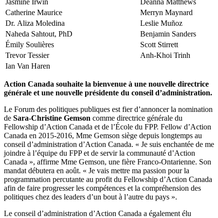
Jasmine Irwin
Deanna
Matthews
Catherine Maurice
Merryn
Maynard
Dr
.
Aliza
Moledina
Leslie
Muñoz
Naheda
Sahtout
,
PhD
Benjamin Sanders
Émily
Soulières
Scott
Stirrett
Trevor Tessier
Anh-
Khoi
Trinh
Ian Van
Haren
Action Canada souhaite la bienvenue à une nouvelle directrice
générale et une nouvelle présidente du conseil d’administration.
Le Forum des politiques publiques est fier d’annoncer la nomination
de
Sara-Christine Gemson
comme directrice générale du
Fellowship d’Action Canada et de l’École du FPP. Fellow d’Action
Canada en 2015-2016, M
me
Gemson siège depuis longtemps au
conseil d’administration d’Action Canada. « Je suis enchantée de me
joindre à l’équipe du FPP et de servir la communauté d’Action
Canada », affirme M
me
Gemson, une fière Franco-Ontarienne. Son
mandat débutera en août. « Je vais mettre ma passion pour la
programmation percutante au profit du Fellowship d’Action Canada
afin de faire progresser les compétences et la compréhension des
politiques chez des leaders d’un bout à l’autre du pays ».
Le conseil d’administration d’Action Canada a également élu