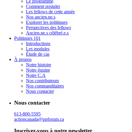
Le programme
Comment postuler
Les fellows de cette année
Nos ancien.ne.s
Explorer les politiques
Perspectives des fellows
Ancien.ne.s célébré.e.s
Politiques 101
Introductions
Les modules
Étude de cas
À propos
Notre histoire
Notre équipe
Notre C.A
Nos contributeurs
Nos commanditaires
Nous contacter
Nous contacter
613-800-5595
actioncanada@ppforum.ca
Inscrivez-vous à notre newsletter